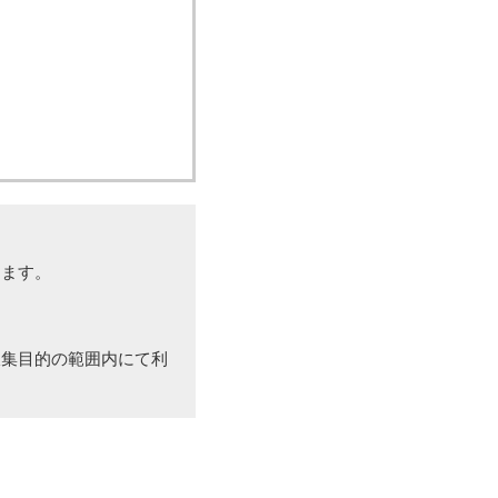
めます。
収集目的の範囲内にて利
・保管し、不正アクセ