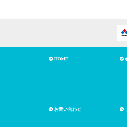
ス、紛失、破壊、改ざ
3.個人情報の預託先の
個人情報を外部に預託
適切な管理を行います
4.情報主体の権利尊重
個人情報に関する情報
否を求められた場合に
HOME
5.個人情報管理の継続
個人情報保護規程を策
6.法令・規範等の遵守
個人情報の保護に関す
お問い合わせ