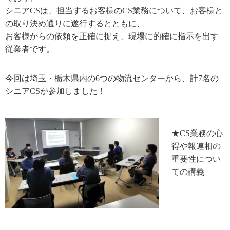
シニアCSは、担当するお客様のCS業務について、お客様と
の取り決め通りに遂行するとともに、
お客様からの依頼を正確に捉え、現場に的確に指示を出す
従業者です。
今回は埼玉・栃木県内の
6
つの物流センターから、計
7
名の
シニア
CS
が参加しました！
★CS業務の心
得や報連相の
重要性につい
ての講義