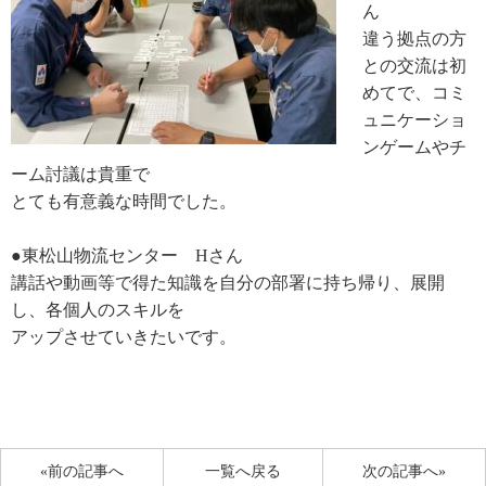
ん
違う拠点の方
との交流は初
めてで、コミ
ュニケーショ
ンゲームやチ
ーム討議は貴重で
とても有意義な時間でした。
●東松山物流センター
H
さん
講話や動画等で得た知識を自分の部署に持ち帰り、展開
し、各個人のスキルを
アップさせていきたいです。
«前の記事へ
一覧へ戻る
次の記事へ»