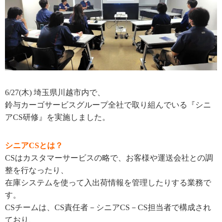
6/
27(木)
埼玉県川越市内で、
鈴与カーゴサービスグループ全社で取り組んでいる『シニ
アCS研修』を実施しました。
シニアCSとは？
CS
はカスタマーサービスの略で、お客様や運送会社との調
整を行なったり、
在庫システムを使って入出荷情報を管理したりする業務で
す。
CS
チームは、
CS
責任者－シニア
CS
－
CS
担当者で構成され
ており、