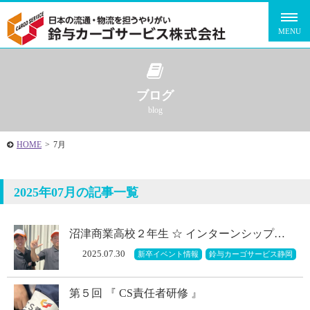
ブログ
blog
HOME
>
7月
2025年07月の記事一覧
沼津商業高校２年生 ☆ インターンシップ…
2025.07.30
新卒イベント情報
鈴与カーゴサービス静岡
第５回 『 CS責任者研修 』