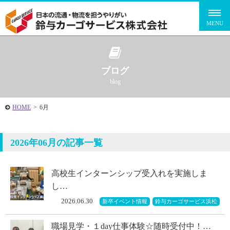
ブログ
blog
HOME
>
6月
2026年06月の記事一覧
高校生インターンシップ受入れを実施しま
し…
2026.06.30
新卒イベント情報
鈴与カーゴサービス浜松
職場見学・１day仕事体験☆随時受付中！…