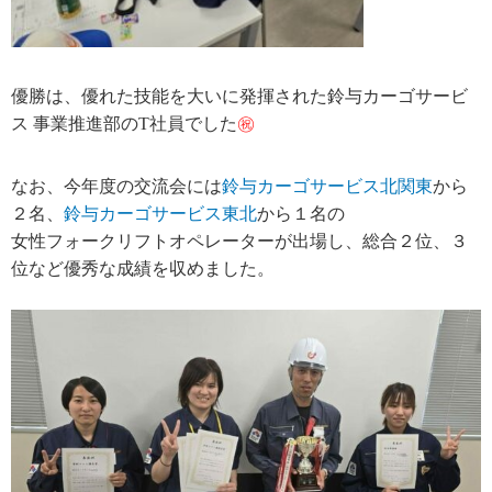
優勝は、優れた技能を大いに発揮された鈴与カーゴサービ
ス 事業推進部のT社員でした
㊗
なお、今年度の交流会には
鈴与カーゴサービス北関東
から
２名、
鈴与カーゴサービス東北
から１名の
女性フォークリフトオペレーターが出場し、総合２位、３
位など優秀な成績を収めました。