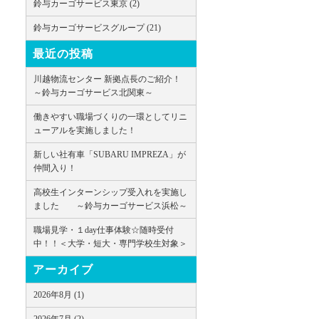
鈴与カーゴサービス東京 (2)
鈴与カーゴサービスグループ (21)
最近の投稿
川越物流センター 新拠点長のご紹介！
～鈴与カーゴサービス北関東～
働きやすい職場づくりの一環としてリニ
ューアルを実施しました！
新しい社有車「SUBARU IMPREZA」が
仲間入り！
高校生インターンシップ受入れを実施し
ました ～鈴与カーゴサービス浜松～
職場見学・１day仕事体験☆随時受付
中！！＜大学・短大・専門学校生対象＞
アーカイブ
2026年8月 (1)